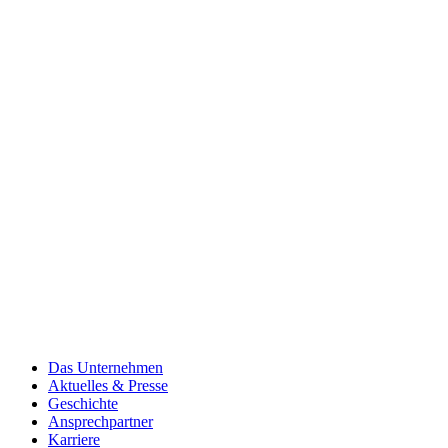
Mo. - Fr.:
09.00 – 12.00 Uhr
Social Media
Instagram
Facebook
Über Uns
Das Unternehmen
Aktuelles & Presse
Geschichte
Ansprechpartner
Karriere