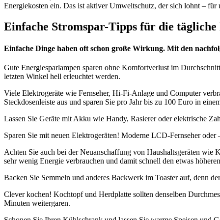
Energiekosten ein. Das ist aktiver Umweltschutz, der sich lohnt – für 
Einfache Stromspar-Tipps für die tägliche
Einfache Dinge haben oft schon große Wirkung. Mit den nachfolg
Gute Energiesparlampen sparen ohne Komfortverlust im Durchschnitts
letzten Winkel hell erleuchtet werden.
Viele Elektrogeräte wie Fernseher, Hi-Fi-Anlage und Computer verbra
Steckdosenleiste aus und sparen Sie pro Jahr bis zu 100 Euro in eine
Lassen Sie Geräte mit Akku wie Handy, Rasierer oder elektrische Za
Sparen Sie mit neuen Elektrogeräten! Moderne LCD-Fernseher oder 
Achten Sie auch bei der Neuanschaffung von Haushaltsgeräten wie K
sehr wenig Energie verbrauchen und damit schnell den etwas höheren
Backen Sie Semmeln und anderes Backwerk im Toaster auf, denn der B
Clever kochen! Kochtopf und Herdplatte sollten denselben Durchmes
Minuten weitergaren.
Schonen Sie Ihren Kühlschrank und lassen Sie warme Speisen und G