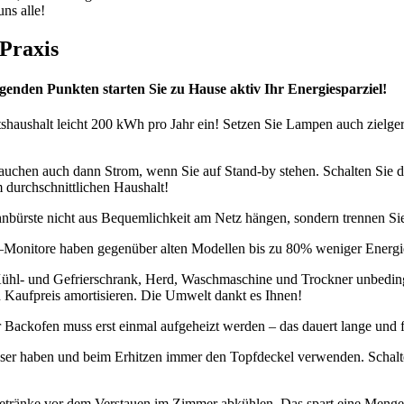
uns alle!
 Praxis
enden Punkten starten Sie zu Hause aktiv Ihr Energiesparziel!
haushalt leicht 200 kWh pro Jahr ein! Setzen Sie Lampen auch zielger
uchen auch dann Strom, wenn Sie auf Stand-by stehen. Schalten Sie dah
m durchschnittlichen Haushalt!
hnbürste nicht aus Bequemlichkeit am Netz hängen, sondern trennen S
–Monitore haben gegenüber alten Modellen bis zu 80% weniger Energi
ühl- und Gefrierschrank, Herd, Waschmaschine und Trockner unbedingt
 Kaufpreis amortisieren. Die Umwelt dankt es Ihnen!
ackofen muss erst einmal aufgeheizt werden – das dauert lange und fr
ser haben und beim Erhitzen immer den Topfdeckel verwenden. Schalte
etränke vor dem Verstauen im Zimmer abkühlen. Das spart eine Menge